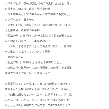
・1704年に日本海を漂流して長門市大日比にたどり着い
た果実から始まり、幕末・明治期の萩
市士族救済としての夏みかん産業の発展にも貢献した
ナツダイダイ（夏みかん）
・150年ほど前には既に存在し吉田松陰も食したであろ
うと推察される萩市の西条柿
・明治20年（1887年）に林幸太郎という百姓が植えたみ
かんの木を起源とし、山本萬之丞とい
う百姓による接ぎ木によって島全域に広がり、宮本常
一の生家でも栽培していたという周防
大島のみかん
・明治37年（1904年）から始まる秋芳町のなし
・終戦に伴い韓国から山口へ帰国後に始め現在では西日
本最大のりんご園となった徳佐りんご
今回展示している作品は、これら6つの果樹を栽培する
農家さんから枝（穂木）を譲っていただいて、長寿紅と
いう品種の姫りんごの木（台木）に接ぎ木をし、栗、夏
みかん、柿、みかん、なし、りんごを一本の木から実ら
せようと試みた象徴的な作品です。この1本の木からこ