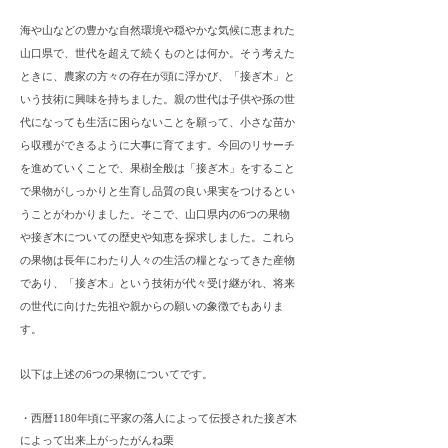
海や山などの豊かな自然環境や穏やかな気候に恵まれた
山口県で、世代を超えて続くものとは何か。そう考えた
ときに、農家の方々の存在が頭に浮かび、「接ぎ木」と
いう技術に興味を持ちました。親の世代は子供や孫の世
代になっても生活に困らないことを願って、小さな苗か
ら収穫ができるように大事に育てます。今回のリサーチ
を進めていくことで、果樹全般は「接ぎ木」をすること
で果物がしっかりと生育し品質の良い果実をつけるとい
うことがわかりました。そこで、山口県内の6つの果物
や接ぎ木についての歴史や知恵を探求しました。これら
の果物は長年にわたり人々の生活の糧となってきた産物
であり、「接ぎ木」という技術が代々受け継がれ、将来
の世代に向けた先祖や親からの願いの象徴でもありま
す。
以下は上述の6つの果物についてです。
・西暦1180年頃に平家の落人によって伝授された接ぎ木
によって出来上がったがんね栗