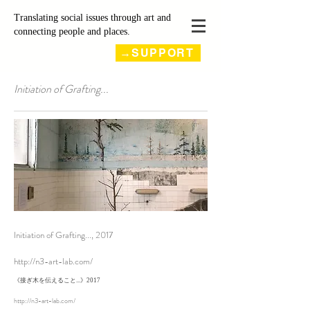
Translating social issues through art and
connecting people and places.
→SUPPORT
Initiation of Grafting...
Initiation of Grafting..., 2017
http://n3-art-lab.com/
《接ぎ木を伝えること...》2017
http://n3-art-lab.com/