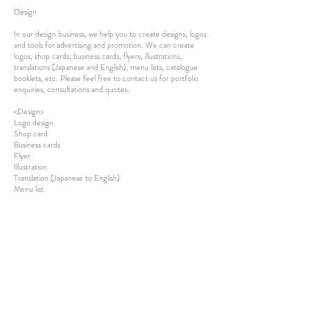
Design
In our design business, we help you to create designs, logos
and tools for advertising and promotion. We can create
logos, shop cards, business cards, flyers, illustrations,
translations (Japanese and English), menu lists, catalogue
booklets, etc. Please feel free to contact us for portfolio
enquiries, consultations and quotes.
<Design>
Logo design
Shop card
Business cards
Flyer
Illustration
Translation (Japanese to English)
Menu list
Catalogue booklet, etc.
CONTACT